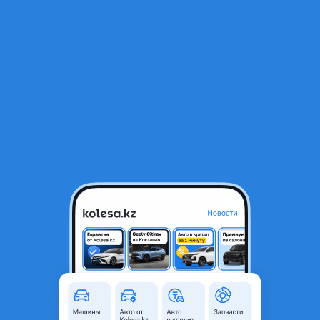
RU
Открыть приложение
1
/
6
Передние фары, передняя оптика на БМВ ф10
5 000 ₸
Город
Алматы, Алматинская