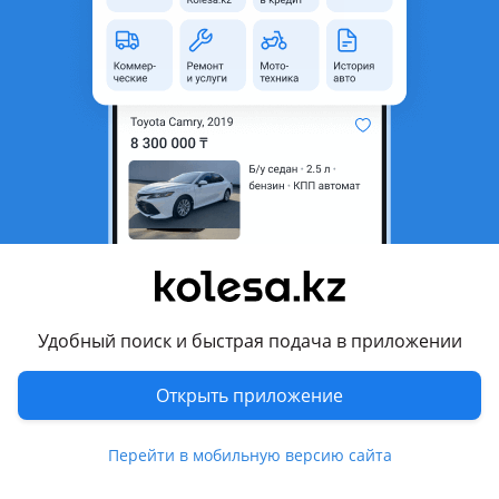
область
Состояние
Б/y
Оригинальность
Оригинал
Возможна рассрочка или
Да
кредит
Есть доставка
Да
Подходит на авто
BMW 530
2013 - 2017 F10/F11/F07 рестайлинг, 2009 - 2013 F10/F11/F07
Удобный поиск и быстрая подача в приложении
Комментарий продавца
Открыть приложение
В наличии передняя оптика, передние фары на Bmw f10,
передняя левая фара БМВ ф10, передняя правая фара
Перейти в мобильную версию сайта
БМВ ф10, в наличии рестайлинг и до рестайлинговые
модели, адаптив и просто ксенон. Работа с регионами.