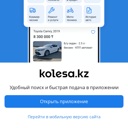
область
Состояние
Б/y
Оригинальность
Оригинал
Код запчасти
K7M
Есть доставка
Да
Подходит на авто
Renault Sandero
2009 - 2014 1 поколение (BS)
ВАЗ (Lada) Largus Cross
Удобный поиск и быстрая подача в приложении
2012 - 2021 1 поколение
Открыть приложение
Комментарий продавца
МКПП на Рено Сандеро.1.6 л
Перейти в мобильную версию сайта
С мотора К7М