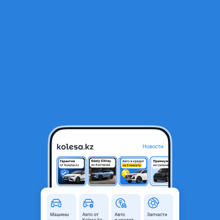
RU
Открыть приложение
1
/
3
МКПП Рено К7М
150 000 ₸
Город
Караганда, Карагандинская