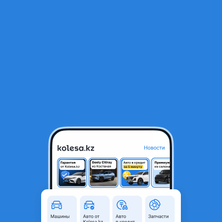
RU
Открыть приложение
В начало
1
/
2
Барада
100 ₸
Объявление находится в архиве и может быть