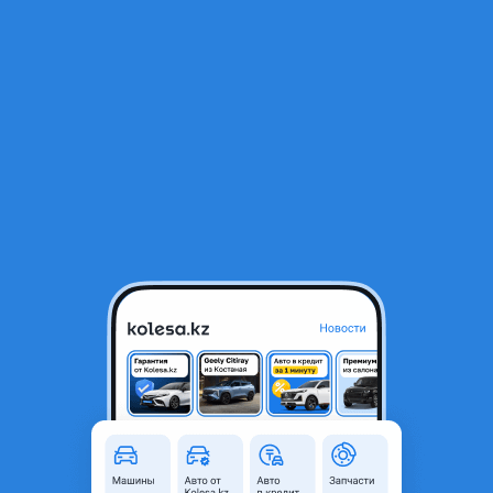
RU
Открыть приложение
В начало
1
/
2
Лобовое стекло
385 000 ₸
Объявление находится в архиве и может быть