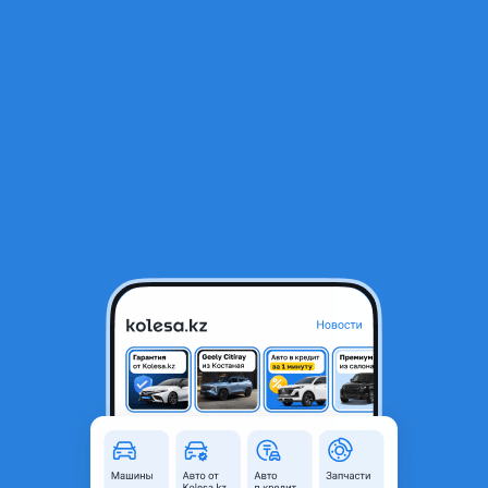
RU
Открыть приложение
1
/
8
Противотуманные фары туманки
12 000 ₸
Город
Алматы, Алматинская