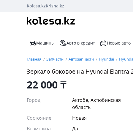
Kolesa.kz
Krisha.kz
Машины
Авто в кредит
Новые авто
Главная
Запчасти
Автозапчасти
Hyundai
Hyundai
Зеркало боковое на Hyundai Elantra 
22 000
₸
Город
Актобе, Актюбинская
область
Состояние
Новая
Возможна
Да