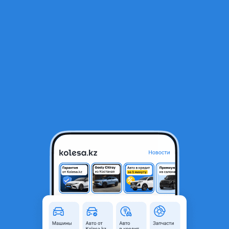
RU
Открыть приложение
1
/
4
265/50/22 Dunlop Winter Max SJ8
900 000 ₸
Город
Астана, Акмолинская