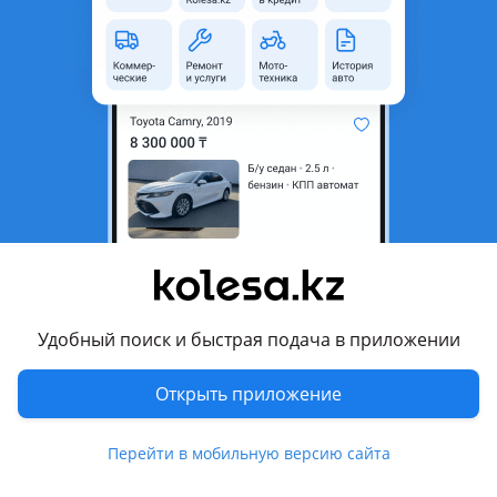
область
Состояние
Новая
Сезонность
Зимние
Ширина
265 мм
Высота профиля
50
Диаметр
R22
Комментарий продавца
265/50/22 Dunlop Winter Max SJ8
Перевести
Удобный поиск и быстрая подача в приложении
Открыть приложение
Другие объявления дилера
Auto Shop. kz
Перейти в мобильную версию сайта
Машины