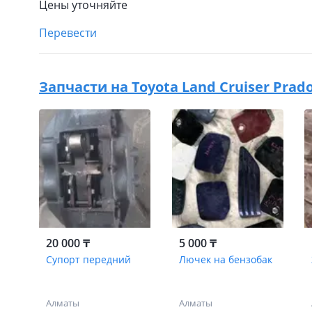
Цены уточняйте
Перевести
Запчасти на
Toyota Land Cruiser Prado
20 000 ₸
5 000 ₸
Супорт передний
Лючек на бензобак
Алматы
Алматы