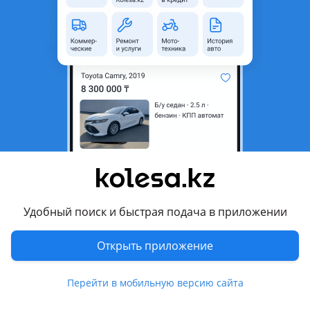
неактуальным.
Город
Алматы, Алматинская
область
Состояние
Б/y
Оригинальность
Оригинал
Есть доставка
Да
Комментарий продавца
Идеальный и оригинальный крышка багаж в отличном
состоянии в Изборы в наличии ест
Удобный поиск и быстрая подача в приложении
Цена за Изборы
Багажник чёрный, серебристый и белый цвет ест
Открыть приложение
Перевести
Перейти в мобильную версию сайта
Другие объявления продавца