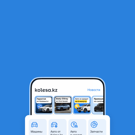
RU
Открыть приложение
1
/
5
Крышка багажник на Камри 40
45 000 ₸
Объявление находится в архиве и может быть