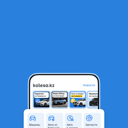
RU
Открыть приложение
1
/
12
Рейлинг на крышу
50 000 ₸
Город
Костанай, Костанайская