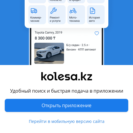
неактуальным.
Город
Астана, Акмолинская
область
Состояние
Новая
Оригинальность
Оригинал
Код запчасти
77003-N9000,77003-N9050
Возможна рассрочка или
Да
кредит
Есть доставка
Да
Удобный поиск и быстрая подача в приложении
Подходит на авто
Открыть приложение
Hyundai Tucson
2020 - н.в. 4 поколение (NX4), 2023 - н.в. 4 поколение
Перейти в мобильную версию сайта
рестайлинг (NX4)