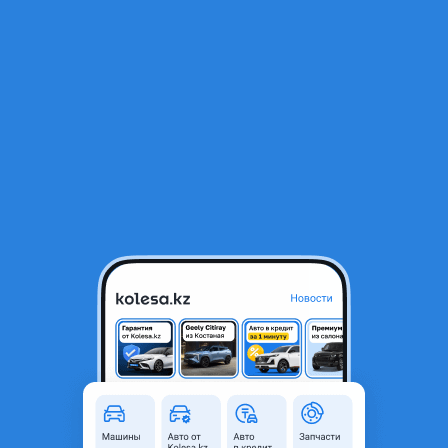
RU
Открыть приложение
1
/
3
Двери
250 000 ₸
Объявление находится в архиве и может быть