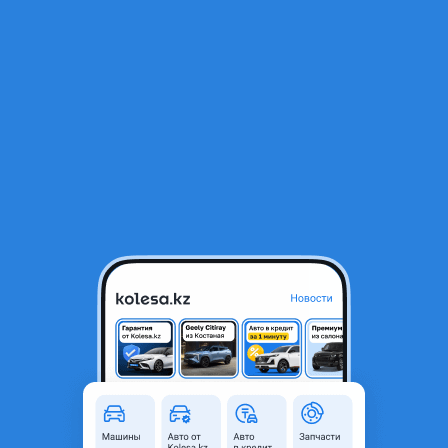
RU
Открыть приложение
1
/
31
Подкрылок передний, подкрылок задний Kia 2017-2026 гг
12 000 ₸
Город
Алматы, Алматинская