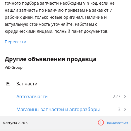
точного подбора запчасти необходим Vin код, если не
2025 - н.в. 1 поколение
нашли запчасть по наличию привезем на заказ от 7
Kia Cee'd
рабочих дней, только новые оригинал. Наличие и
2021 - н.в. 3 поколение рестайлинг, 2018 - н.в. 3 поколение
актуальную стоимость уточняйте. Работаем с
юридическими лицами, полный пакет документов.
Kia Cerato
2021 - н.в. 4 поколение рестайлинг (BD), 2018 - н.в. 4
Перевести
поколение (BD/BDM)
Kia Sorento
Другие объявления продавца
2023 - н.в. 4 поколение рестайлинг (MQ4/MQ4A), 2020 - н.в.
ViD Group
4 поколение (MQ4/MQ4A), 2017 - 2020 3 поколение
рестайлинг (UM)
Запчасти
Kia Soul
Автозапчасти
227
2022 - н.в. 3 поколение рестайлинг (SK3), 2019 - н.в. 3
поколение (SK3)
Магазины запчастей и авторазборы
3
Kia Sportage
2024 - н.в. 5 поколение рестайлинг, 2021 - н.в. 5 поколение,
8 августа 2026 г.
Пожаловаться
2018 - н.в. 4 поколение рестайлинг