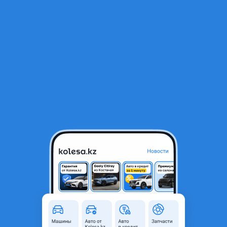
RU
Открыть приложение
1
/
3
Компьютер шевроле круз 1.8
40 000 ₸
Объявление находится в архиве и может быть