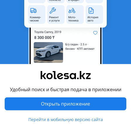
область
Состояние
Б/y
Оригинальность
Оригинал
Есть доставка
Да
Комментарий продавца
Огромный выбор ассотримента по данной марке
автомобиля. Имеются новые и б/у оригинальные детали.
Поможем собрать, укомплектовать авто после дтп. По
заказу кузовные части от MOBIS на Huyndai KIA. Срок
доставки 10 дней, авиа доставка Корея-Казахстан.
Удобный поиск и быстрая подача в приложении
Принимаем и отправляем заказы по всему Казахстану.
Открыть приложение
Перевести
Условия доставки
Перейти в мобильную версию сайта
Доставка по всему Казахстану