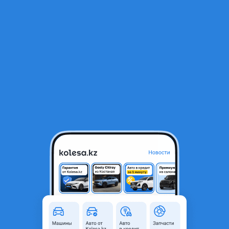
RU
Открыть приложение
1
/
9
Hyundai Sonata dn8 решетка радиатора
2 121 ₸
Город
Шымкент, Туркестанская