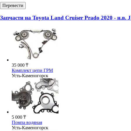
Перевести
Запчасти на
Toyota Land Cruiser Prado 2020 - н.в. 
35 000 ₸
Комплект цепи ГРМ
Усть-Каменогорск
5 000 ₸
Помпа водяная
Усть-Каменогорск