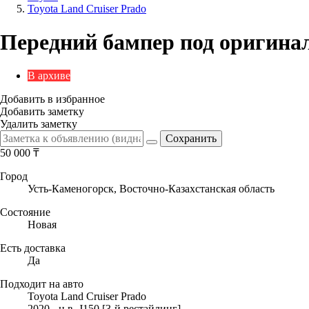
Toyota Land Cruiser Prado
Передний бампер под оригинал 
В архиве
Добавить в избранное
Добавить заметку
Удалить заметку
50 000
₸
Город
Усть-Каменогорск, Восточно-Казахстанская область
Состояние
Новая
Есть доставка
Да
Подходит на авто
Toyota Land Cruiser Prado
2020 - н.в. J150 [3-й рестайлинг]