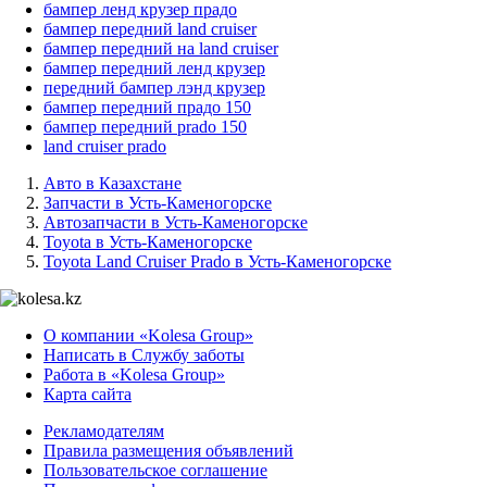
бампер ленд крузер прадо
бампер передний land cruiser
бампер передний на land cruiser
бампер передний ленд крузер
передний бампер лэнд крузер
бампер передний прадо 150
бампер передний prado 150
land cruiser prado
Авто в Казахстане
Запчасти в Усть-Каменогорске
Автозапчасти в Усть-Каменогорске
Toyota в Усть-Каменогорске
Toyota Land Cruiser Prado в Усть-Каменогорске
О компании «Kolesa Group»
Написать в Службу заботы
Работа в «Kolesa Group»
Карта сайта
Рекламодателям
Правила размещения объявлений
Пользовательское соглашение