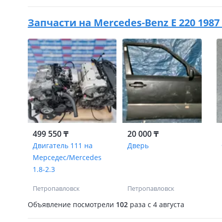
Запчасти на
Mercedes-Benz E 220 1987
499 550 ₸
20 000 ₸
Двигатель 111 на
Дверь
Мерседес/Mercedes
1.8-2.3
Петропавловск
Петропавловск
Объявление посмотрели
102
раза
c 4 августа