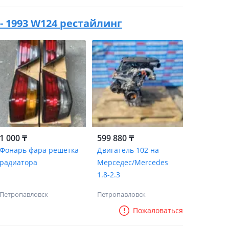
 - 1993 W124 рестайлинг
1 000 ₸
599 880 ₸
Фонарь фара решетка
Двигатель 102 на
радиатора
Мерседес/Mercedes
1.8-2.3
Петропавловск
Петропавловск
Пожаловаться