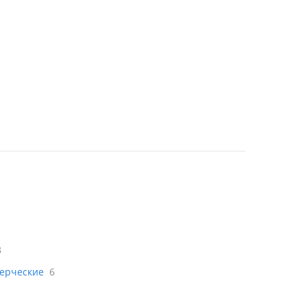
8
мерческие
6