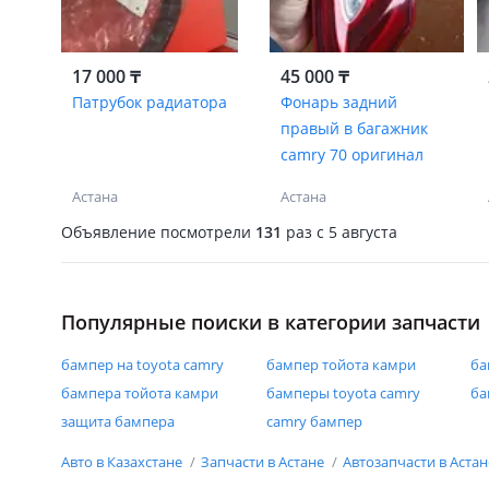
17 000 ₸
45 000 ₸
Патрубок радиатора
Фонарь задний
правый в багажник
camry 70 оригинал
Астана
Астана
Объявление посмотрели
131
раз
c 5 августа
Популярные поиски в категории запчасти
бампер на toyota camry
бампер тойота камри
ба
бампера тойота камри
бамперы toyota camry
ба
защита бампера
camry бампер
Авто в Казахстане
Запчасти в Астане
Автозапчасти в Аста