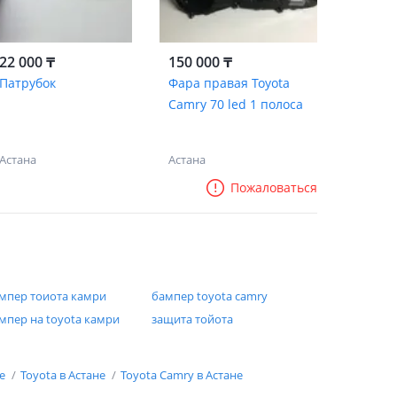
22 000 ₸
150 000 ₸
Патрубок
Фара правая Toyota
Camry 70 led 1 полоса
Астана
Астана
Пожаловаться
мпер тоиота камри
бампер toyota camry
мпер на toyota камри
защита тойота
не
Toyota в Астане
Toyota Camry в Астане