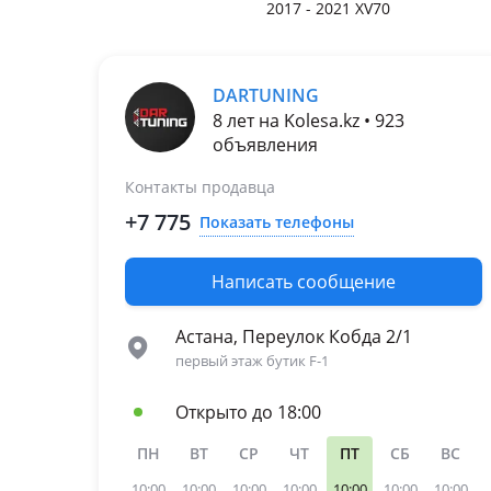
2017 - 2021 XV70
DARTUNING
8 лет на Kolesa.kz • 923
объявления
Контакты продавца
+7 775
Показать телефоны
Написать сообщение
Астана, Переулок Кобда 2/1
первый этаж бутик F-1
Открыто до 18:00
ПН
ВТ
СР
ЧТ
ПТ
СБ
ВС
10:00
10:00
10:00
10:00
10:00
10:00
10:00