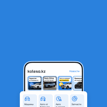
RU
Открыть приложение
В начало
1
/
2
Фонарь заднии левыи
10 000 ₸
Город
Алматы, Алматинская