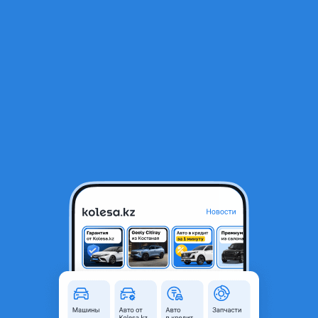
RU
Открыть приложение
1
/
3
Крышка багажника Kia EV6
90 000 ₸
Город
Караганда, Карагандинская