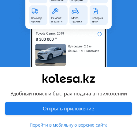
область
Состояние
Б/y
Оригинальность
Оригинал
Есть доставка
Да
Комментарий продавца
Продам Крышка багажника Kia EV6, бу, оригинал, отправка
в регионы, доставка по городу 3000 тг
Перевести
Удобный поиск и быстрая подача в приложении
Другие объявления продавца
Запчасти
Открыть приложение
Запчасти
Перейти в мобильную версию сайта