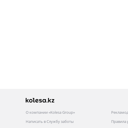
Kia Optima
2013 - 2015 3 поколение
рестайлинг
2010 - 2013 3 поколение
(FSGDS6B)
2008 - 2010 2 поколение
рестайлинг
Kia Sorento
2012 - 2021 2 поколение
рестайлинг (XM)
2009 - 2014 2 поколение
(XM)
2014 - 2017 3 поколение
(UM)
2017 - 2020 3 поколение
рестайлинг (UM)
Kia Sportage
О компании «Kolesa Group»
Рекламо
2014 - 2016 3 поколение
Написать в Службу заботы
Правила
рестайлинг (QL/QLE)