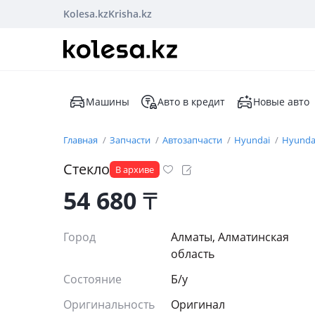
Kolesa.kz
Krisha.kz
Машины
Авто в кредит
Новые авто
Главная
Запчасти
Автозапчасти
Hyundai
Hyunda
Стекло
В архиве
54 680
₸
Город
Алматы, Алматинская
область
Состояние
Б/y
Оригинальность
Оригинал