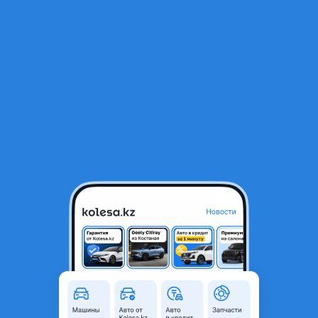
RU
Открыть приложение
1
/
5
Двигатель VQ20 с навесом
400 000 ₸
Город
Алматы, Алматинская