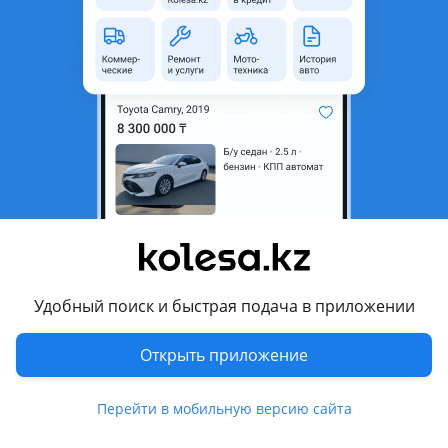
область
Состояние
Б/y
Оригинальность
Оригинал
Возможна рассрочка или
Да
кредит
Есть доставка
Да
Подходит на авто
Nissan Cefiro
1997 - 2000 A32 рестайлинг, 1994 - 1996 A32
Удобный поиск и быстрая подача в приложении
Комментарий продавца
Открыть приложение
Привозной. Гарантия. Объём 2.0
С навесным.
Перейти в мобильную версию сайта
Перевести