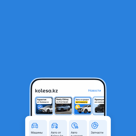
RU
Открыть приложение
1
/
5
TitanAuto Mitsubishi Lancer 9 ноускат
280 000 ₸
Город
Астана, Акмолинская