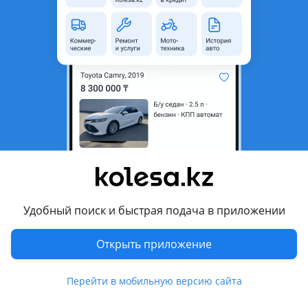
область
Состояние
Б/y
Оригинальность
Оригинал
Возможна рассрочка или
Да
кредит
Комментарий продавца
Марка: Mitsubishi
Модель: Lancer 9
Вид запчасти: ноускат
Год: 2008
Удобный поиск и быстрая подача в приложении
Откуда: Япония
Состояние: хорошее
Открыть приложение
Город: Астана
Адрес: МЫРЖАКЫПА ДУЛАТОВА 180/1 В
Перейти в мобильную версию сайта
У нас в "ТитанАвто" широкий ассортимент автозапчастей!
Вы можете приобрести запчасть и забрать курьером или