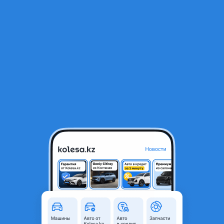
RU
Открыть приложение
В начало
1
/
2
Генератор оригинал
50 000 ₸
Город
Алматы, Алматинская