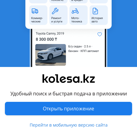
область
Состояние
Б/y
Оригинальность
Оригинал
Возможна рассрочка или
Да
кредит
Подходит на авто
Hyundai Palisade
2018 - 2022 1 поколение, 2022 - н.в. 1 поколение
рестайлинг
Удобный поиск и быстрая подача в приложении
Hyundai Grandeur
2016 - 2019 IG, 2011 - 2016 HG
Открыть приложение
Показать больше
Hyundai ix35
2009 - 2013 1 поколение (LM/EL/ELH), 2013 - 2017 1
Перейти в мобильную версию сайта
поколение рестайлинг (LM/EL/ELH)
Комментарий продавца