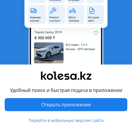
неактуальным.
Город
Усть-Каменогорск,
Восточно-Казахстанская
область
Состояние
Б/y
Оригинальность
Оригинал
Комментарий продавца
Двигатель по деталям камри2.4
Цена договорная.
Удобный поиск и быстрая подача в приложении
Перевести
Открыть приложение
© 2006 — 2026 АО Колеса
Перейти в мобильную версию сайта
Главная
Полная версия