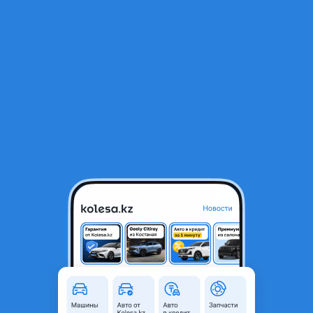
RU
Открыть приложение
1
/
3
Двигатель
10 000 ₸
Объявление находится в архиве и может быть