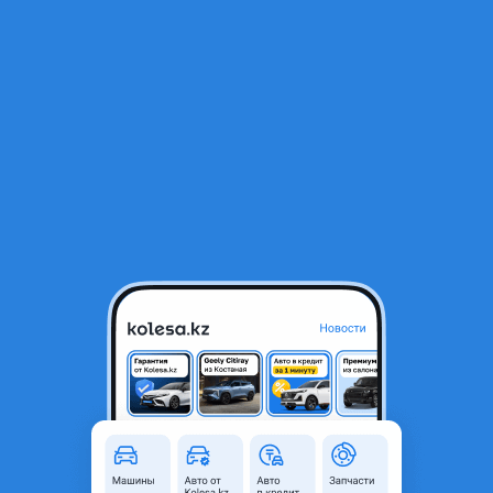
RU
Открыть приложение
1
/
3
Нижняя часть бампера rav4
25 000 ₸
Город
Алматы, Алматинская