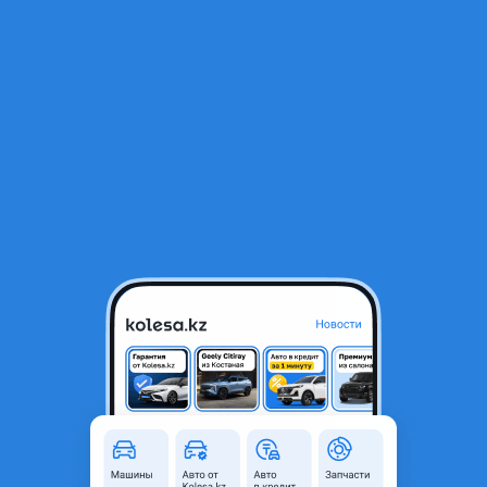
RU
Открыть приложение
1
/
5
Двигатель 2.4 на Шевроле малебу каптива
550 000 ₸
Объявление находится в архиве и может быть