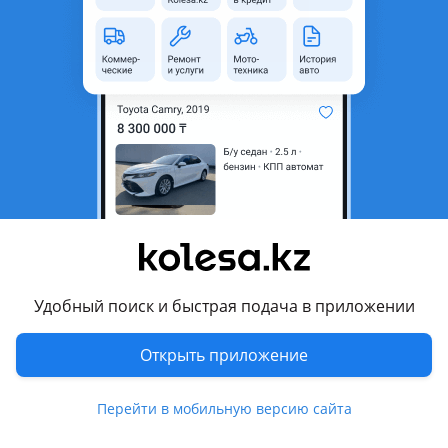
неактуальным.
Город
Алматы, Алматинская
область
Состояние
Б/y
Есть доставка
Да
Подходит на авто
Chevrolet Captiva
2013 - 2016 1 поколение [2-й рестайлинг] (C100/C140)
Удобный поиск и быстрая подача в приложении
Chevrolet Malibu
Открыть приложение
Комментарий продавца
Контрактные двигатели с японии корейя двигатель
Перейти в мобильную версию сайта
Шевроле 2.4 каптива малебу