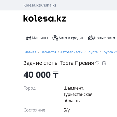
Kolesa.kz
Krisha.kz
Машины
Авто в кредит
Новые авто
Главная
Запчасти
Автозапчасти
Toyota
Toyota Pr
Задние стопы Тоёта Превия
40 000
₸
Город
Шымкент,
Туркестанская
область
Состояние
Б/y