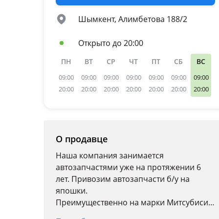
Шымкент, Алимбетова 188/2
Открыто до 20:00
ПН
ВТ
СР
ЧТ
ПТ
СБ
ВС
09:00
09:00
09:00
09:00
09:00
09:00
09:00
20:00
20:00
20:00
20:00
20:00
20:00
20:00
О продавце
Наша компания занимается
автозапчастями уже на протяжении 6
лет. Привозим автозапчасти б/у на
япошки.
Преимущественно на марки Митсубиси,
Мазда, Ниссан, Паджеро.