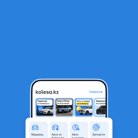
RU
Открыть приложение
В начало
1
/
2
Насос водяного охлаждения, Помпа
12 000 ₸
Город
Алматы, Алматинская