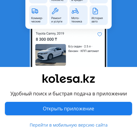
область
Состояние
Новая
Оригинальность
Оригинал
Код запчасти
ST-T230
Есть доставка
Да
Подходит на авто
Toyota Auris
2015 - 2018 2 поколение рестайлинг (E18), 2012 - 2015 2
поколение (E18), 2006 - 2012 1 поколение (E15)
Удобный поиск и быстрая подача в приложении
Toyota Corolla
2015 - 2019 E180 рестайлинг, 2012 - 2016 E180 (E18/ZRE1),
Открыть приложение
2006 - 2013 E140/150 (E15)
Показать больше
Toyota Ractis
Перейти в мобильную версию сайта
2010 - 2014 2 поколение
Комментарий продавца