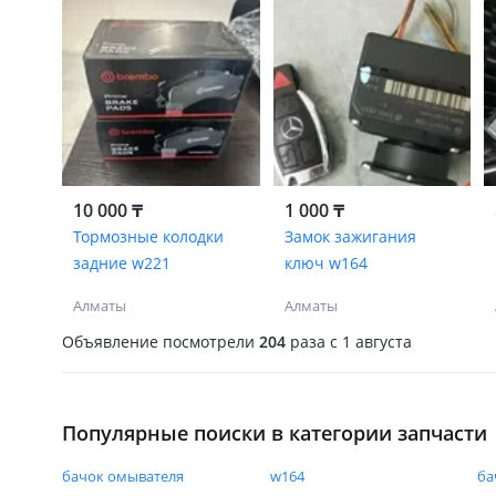
10 000 ₸
1 000 ₸
Тормозные колодки
Замок зажигания
задние w221
ключ w164
Алматы
Алматы
Объявление посмотрели
204
раза
c 1 августа
Популярные поиски в категории запчасти
бачок омывателя
w164
ба