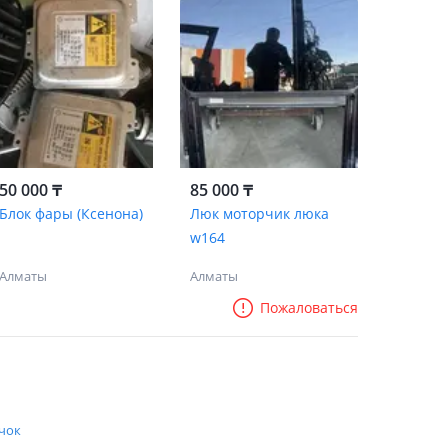
50 000 ₸
85 000 ₸
Блок фары (Ксенона)
Люк моторчик люка
w164
Алматы
Алматы
Пожаловаться
чок