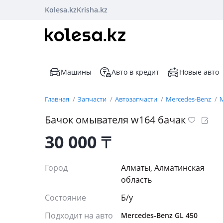
Kolesa.kz
Krisha.kz
Машины
Авто в кредит
Новые авто
Главная
Запчасти
Автозапчасти
Mercedes-Benz
M
Бачок омывателя w164 бачак
30 000
₸
Город
Алматы, Алматинская
область
Состояние
Б/y
Подходит на авто
Mercedes-Benz GL 450