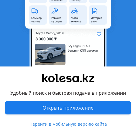
область
Состояние
Б/y
Оригинальность
Оригинал
Возможна рассрочка или
Да
кредит
Есть доставка
Да
Подходит на авто
Ford Escape
2004 - 2007 1 поколение рестайлинг, 2000 - 2004 1
поколение
Удобный поиск и быстрая подача в приложении
Ford Focus
Открыть приложение
2011 - 2015 3 поколение, 2008 - 2011 2 поколение
рестайлинг (DH), 2005 - 2008 2 поколение (DH), 2001 - 2005 1
Показать больше
Перейти в мобильную версию сайта
поколение рестайлинг, 1998 - 2001 1 поколение
(DAW/DBW/DNW/DFW)