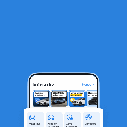
RU
Открыть приложение
1
/
5
Двигатель на форд АКПП мкпп
280 000 ₸
Город
Алматы, Алматинская