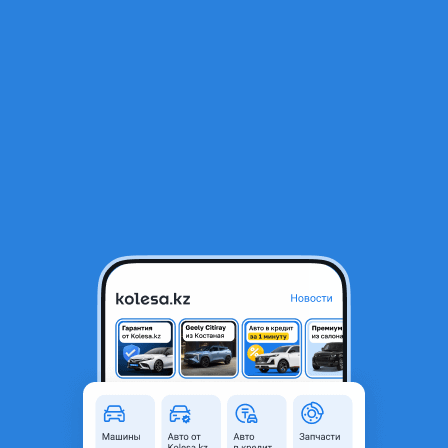
RU
Открыть приложение
1
/
6
Радиаторы на печку
10 000 ₸
Город
Алматы, Алматинская