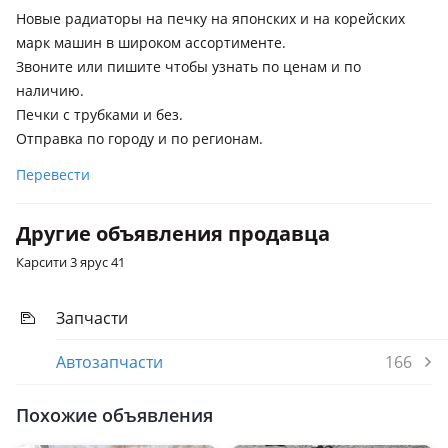
1993 - 1997 1 поколение (JZS147), 1997 - 2000 2 поколение
Новые радиаторы на печку на японских и на корейских
(S16), 2000 - 2004 2 поколение рестайлинг (S16), 2004 - 2007
марк машин в широком ассортименте.
3 поколение (S19), 2007 - 2011 3 поколение рестайлинг (S19)
Звоните или пишите чтобы узнать по ценам и по
наличию.
Lexus GS 350
Печки с трубками и без.
2015 - 2020 4 поколение рестайлинг (L1), 1997 - 2000 2
Отправка по городу и по регионам.
поколение (S16), 2011 - 2015 4 поколение (L1)
Перевести
Lexus GX 460
2013 - н.в. 2 поколение рестайлинг (URJ15/GRJ15), 2009 -
2013 2 поколение (URJ15/GRJ15)
Другие объявления продавца
Lexus GX 470
Карсити 3 ярус 41
2002 - 2009 1 поколение
Запчасти
Lexus IS 250
2005 - 2010 XE20, 2010 - 2013 XE20 рестайлинг, 2013 - 2016
Автозапчасти
166
XE30
Lexus RX 300
Похожие объявления
1997 - 2003 1 поколение (MCU15), 2003 - 2006 2 поколение