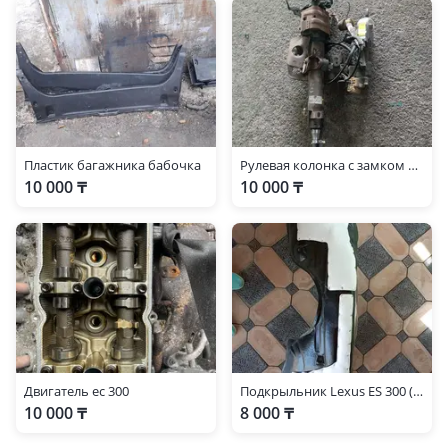
(U3), 2015 - 2019 4 поколение (L2), 2019 - н.в. 4 поколение
рестайлинг (L2)
Lexus RX 330
Lexus RX 350
2008 - 2012 3 поколение (L1), 2012 - 2015 3 поколение
рестайлинг (L1), 2015 - 2019 4 поколение (L2), 2022 - н.в. 5
Пластик багажника бабочка
Рулевая колонка с замком на Лексус ES300
поколение
10 000 ₸
10 000 ₸
Двигатель ес 300
Подкрыльник Lexus ES 300 (с обещумкой) 2001-2004
10 000 ₸
8 000 ₸