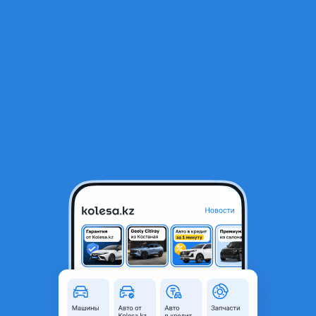
RU
Открыть приложение
1
/
9
ДВС на Ниссан АКПП мкпп
280 000 ₸
Объявление находится в архиве и может быть