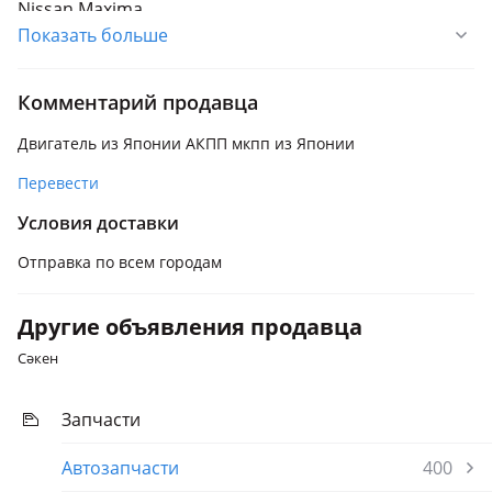
Nissan Maxima
Показать больше
Nissan Pathfinder
1999 - 2004 R50 рестайлинг, 1995 - 1999 R50, 1985 - 1995
Комментарий продавца
WD21
Nissan Primera
Двигатель из Японии АКПП мкпп из Японии
Nissan Qashqai
Перевести
Nissan Teana
Условия доставки
2008 - 2014 J32, 2003 - 2008 J31
Отправка по всем городам
Nissan Terrano
1996 - 2004 JR50, 1995 - 2004 R50, 1986 - 1995 WD21
Другие объявления продавца
Nissan Tiida
Сәкен
2007 - 2014 C11 рестайлинг, 2004 - 2008 C11
Запчасти
Nissan X-Trail
Автозапчасти
400