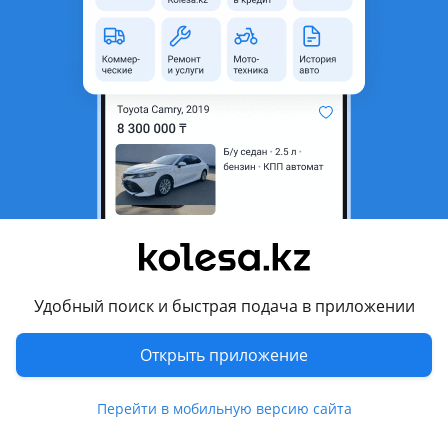
неактуальным.
Город
Алматы, Алматинская
область
Состояние
Б/y
Оригинальность
Оригинал
Возможна рассрочка или
Да
кредит
Есть доставка
Да
Подходит на авто
Удобный поиск и быстрая подача в приложении
Nissan Almera
Открыть приложение
2012 - 2018 G15, 2003 - 2006 N16 рестайлинг, 2000 - 2003
N16, 1995 - 2000 N15
Перейти в мобильную версию сайта
Nissan Cefiro