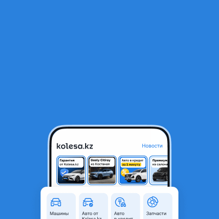
RU
Открыть приложение
В начало
1
/
2
Диски на Mitsubishi
100 000 ₸
Объявление находится в архиве и может быть