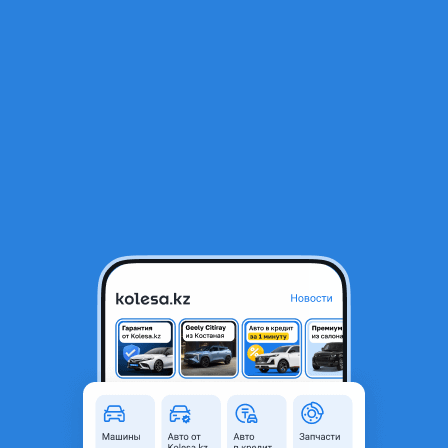
RU
Открыть приложение
1
/
14
Hyundai Sonata 2016 года
3 300 000 ₸
Объявление находится в архиве и может быть