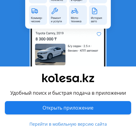
неактуальным.
Город
Актобе, Актюбинская
область
Поколение
2014 - 2017 7 поколение (LF)
Кузов
Седан
Объем двигателя, л
2.4 (бензин)
Пробег
77 232 км
Коробка передач
Автомат
Привод
Передний привод
Удобный поиск и быстрая подача в приложении
Руль
Слева
Цвет
черный
Открыть приложение
Растаможен в Казахстане
Нет
Перейти в мобильную версию сайта
литые диски, тонировка, ветровики, багажник , дневные