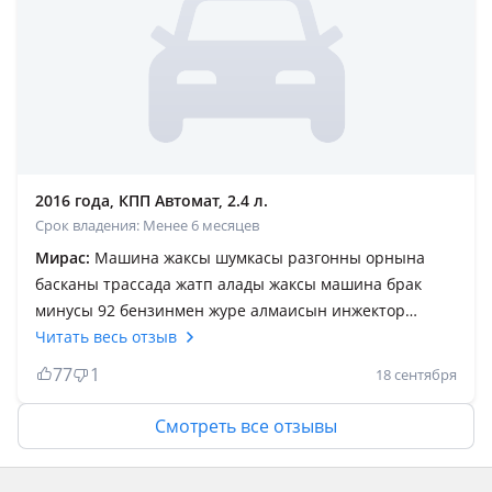
бөлшектері әрі қолжетімді, әрі арзан. Электроника,
беріліс қорабы мінсіз жұмыс істейді. Жалпы бұзыла
беретін машина емес.
2016 года, КПП Автомат, 2.4 л.
Срок владения: Менее 6 месяцев
Мирас:
Машина жаксы шумкасы разгонны орнына
басканы трассада жатп алады жаксы машина брак
минусы 92 бензинмен журе алмаисын инжектор
жанып кетеди только 95пен жаксы журеди тагы бреуи
Читать весь отзыв
матор га дурыс кымбат май кую керексин калтанда
77
1
18 сентября
акша журу керек gdi матор соната жургузу ушн блай
машина камфорт жаксы бассан баса беред 160 180
Смотреть все отзывы
нинди устаи беред бракта маторга конил болип карап
коип коиу керек сырты бари адеми дизайн бари