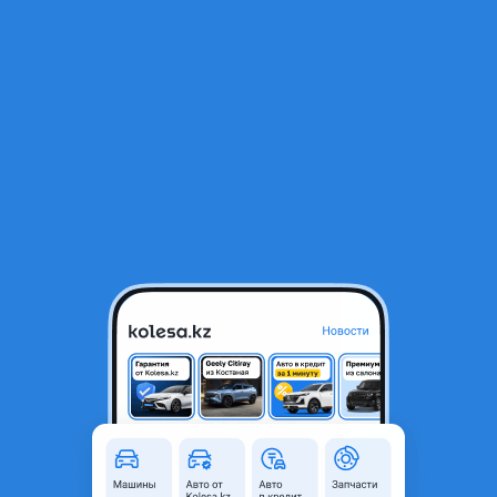
RU
Открыть приложение
1
/
5
Передний Суппорта Лансер 10 Асикс Оутландер
1 000 ₸
Город
Алматы, Алматинская