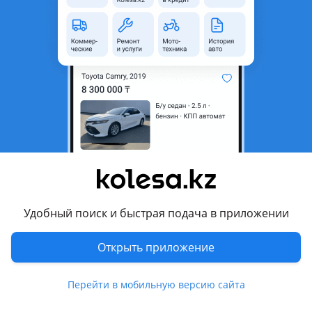
область
Состояние
Б/y
Оригинальность
Оригинал
Возможна рассрочка или
Да
кредит
Есть доставка
Да
Подходит на авто
Mitsubishi ASX
2017 - 2019 1 поколение [2-й рестайлинг] (GAxW), 2012 -
2016 1 поколение рестайлинг (GAxW), 2010 - 2012 1
Удобный поиск и быстрая подача в приложении
поколение (GAxW)
Открыть приложение
Mitsubishi Lancer
2011 - 2015 X рестайлинг, 2007 - 2011 X (CYxA/CZxA)
Показать больше
Перейти в мобильную версию сайта
Mitsubishi Outlander