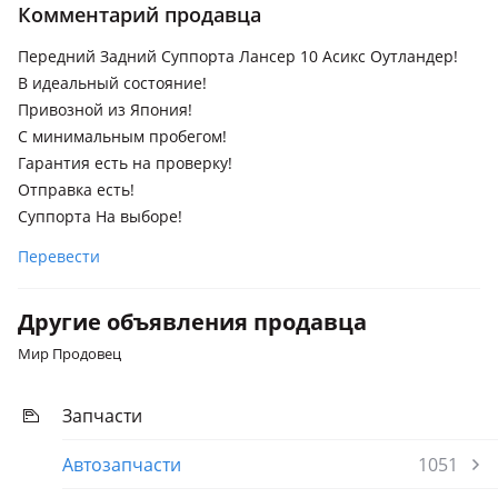
2005 - 2009 2 поколение (CWxW), 2014 - 2016 3 поколение
Комментарий продавца
рестайлинг (GGxW/GFxW/ZJ/ZL/ZK), 2015 - 2018 3 поколение
[2-й рестайлинг] (GGxW/GFxW/ZJ/ZL/ZK), 2009 - 2013 2
Передний Задний Суппорта Лансер 10 Асикс Оутландер!
поколение рестайлинг (CWxW), 2012 - 2014 3 поколение
В идеальный состояние!
(GGxW/GFxW/ZJ/ZL/ZK)
Привозной из Япония!
С минимальным пробегом!
Гарантия есть на проверку!
Отправка есть!
Суппорта На выборе!
Перевести
Другие объявления продавца
Мир Продовец
Запчасти
Автозапчасти
1051