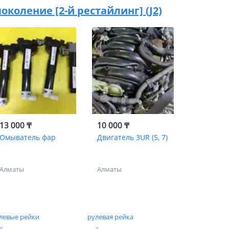
 поколение [2-й рестайлинг] (J2)
13 000 ₸
10 000 ₸
Омыватель фар
Двигатель 3UR (5, 7)
Алматы
Алматы
левые рейки
рулевая рейка