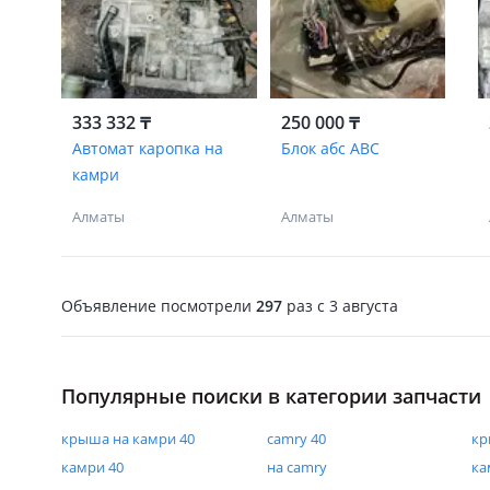
333 332 ₸
250 000 ₸
Автомат каропка на
Блок абс ABC
камри
Алматы
Алматы
Объявление посмотрели
297
раз
c 3 августа
Популярные поиски в категории запчасти
крыша на камри 40
camry 40
кр
камри 40
на camry
ка