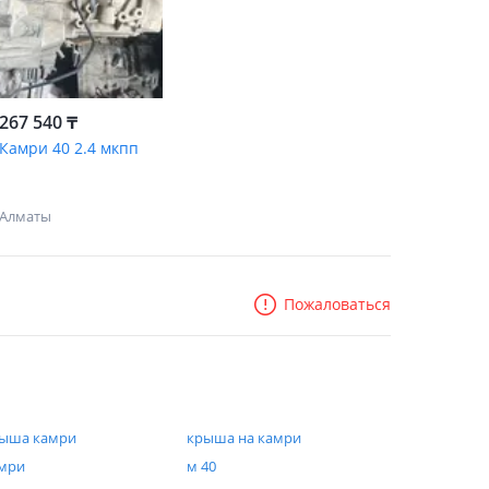
267 540 ₸
Камри 40 2.4 мкпп
Алматы
Пожаловаться
ыша камри
крыша на камри
мри
м 40