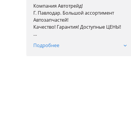
Компания Автотрейд!
Г. Павлодар. Большой ассортимент
Автозапчастей!
Качество! Гарантия! Доступные ЦЕНЫ!
Доставка по городу!
Подробнее
Более 20 лет на рынке!
Кузовные детали; Оптика; Радиаторы;
Автостекла; Детали подвески и двигателя;
Тормозная система; Трансмиссия;
Фильтры; Колодки; Антифриз; Свечи.
Точные цены и наличие уточняйте у
менеджеров по телефону.
Адрес магазина:
Ул. Транспортная 17/3