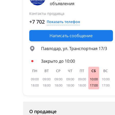
объявления
Toyota Harrier
2013 - 2017 3 поколение
Контакты продавца
Toyota Noah
+7 702
Показать телефон
2014 - н.в. 3 поколение
Toyota RAV4
Написать сообщение
2015 - 2019 4 поколение
рестайлинг (A4)
Павлодар, ул. Транспортная 17/3
2012 - 2015 4 поколение
(A4)
Закрыто до 10:00
Toyota Voxy
2014 - н.в. 3 поколение
ПН
ВТ
СР
ЧТ
ПТ
СБ
ВС
09:00
09:00
09:00
09:00
09:00
10:00
10:00
18:00
18:00
18:00
18:00
18:00
17:00
17:00
О продавце