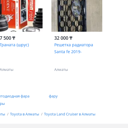
7 500 ₸
32 000 ₸
Граната (шрус)
Решетка радиатора
Santa fe 2019-
Алматы
Алматы
етодиодная фара
фару
ры
аты
Toyota в Алматы
Toyota Land Cruiser в Алматы