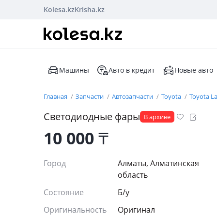
Kolesa.kz
Krisha.kz
Машины
Авто в кредит
Новые авто
Главная
Запчасти
Автозапчасти
Toyota
Toyota La
Светодиодные фары
В архиве
10 000
₸
Город
Алматы, Алматинская
область
Состояние
Б/y
Оригинальность
Оригинал