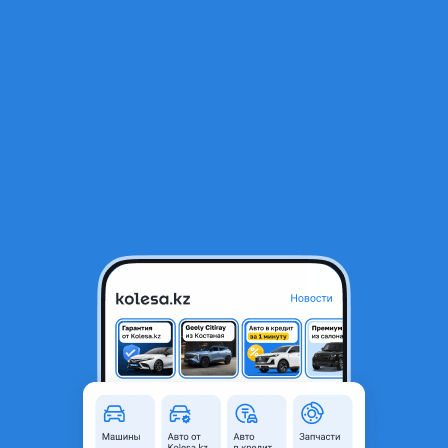
RU
Открыть приложение
В начало
1
/
2
Kia Rio 2020 год петля задний правый левый на багажнике
1 000 ₸
Город
Алматы, Алматинская