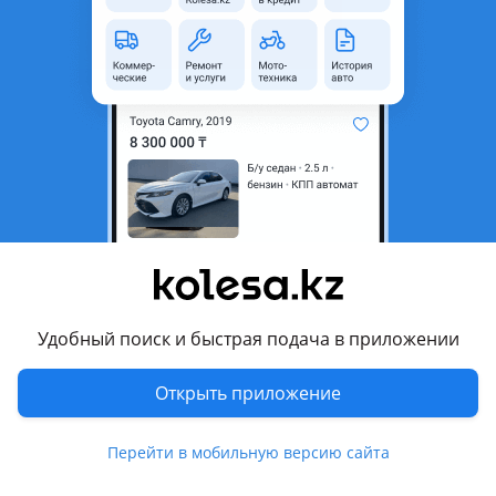
область
Состояние
Б/y
Комментарий продавца
Kia Rio 2020 год петля задний правый левый на багажнике
Перевести
Другие объявления продавца
Авторазбор Алматы
Удобный поиск и быстрая подача в приложении
Запчасти
Открыть приложение
Автозапчасти
1332
Авто на разбор
93
Перейти в мобильную версию сайта