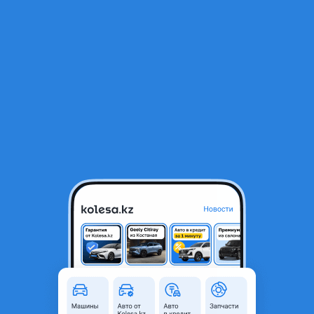
RU
Открыть приложение
В начало
1
/
2
Резина 33x12.5 r17LT Fronway Rockblade M/T1
77 000 ₸
Город
Алматы, Алматинская