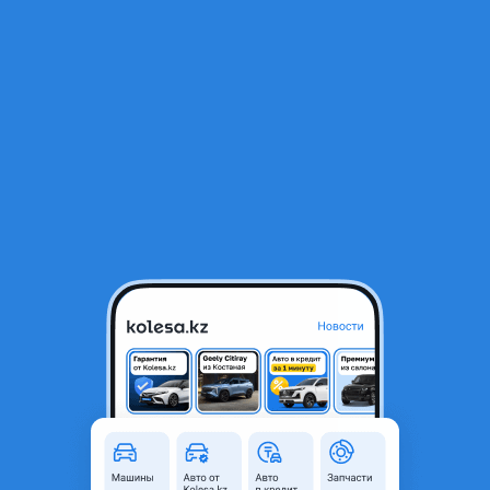
RU
Открыть приложение
В начало
1
/
2
Двигатель Audi A5 1.8 turbo TFSI Ауди А5 Двигатель Audi A4 B8 1.8
turbo
44 440 ₸