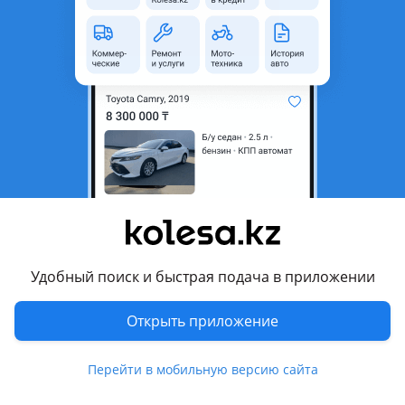
Объявление находится в архиве и может быть
неактуальным.
Город
Алматы, Алматинская
область
Состояние
Б/y
Оригинальность
Оригинал
Возможна рассрочка или
Да
кредит
Есть доставка
Да
Удобный поиск и быстрая подача в приложении
Подходит на авто
Открыть приложение
Audi A5
2007 - 2011 1 поколение (A5), 2011 - 2017 1 поколение
рестайлинг (A5)
Перейти в мобильную версию сайта