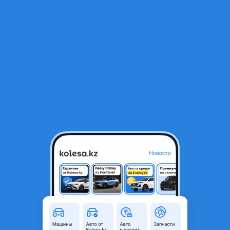
RU
Открыть приложение
В начало
1
/
2
Крепление бампера саласки
7 500 ₸
Объявление находится в архиве и может быть