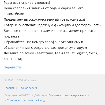
поколение рестайлинг (V8xW/V9xW)
Рады вас поприветствовать!
Цена крепления зависит от года и марки вашего
Mitsubishi Pajero Sport
автомобиля!
2008 - 2013 2 поколение (KH/KG), 2013 - 2016 2 поколение
Предлагаем высококачественный товар (саласки)
рестайлинг (KH/KG)
Которые обеспечат надежную фиксацию и долгосрочность
Subaru Forester
Большое количество в наличии, так же можем привезти
2002 - 2005 2 поколение (SG), 2005 - 2008 2 поколение
под заказ
рестайлинг (SG), 2007 - 2011 3 поколение (SH), 2011 - 2013 3
Обращайтесь по номеру телефона указанному в
поколение рестайлинг (SH), 2012 - 2016 4 поколение (SJ),
объявлении, мы с радостью вас проконсультируем
2016 - 2018 4 поколение рестайлинг (SJ), 2018 - 2021 5
Доставка по всему Казахстану (Алем Тат, Jet Logistic, СДЭК,
поколение (SK)
Каз. Почта)
Subaru Legacy
2012 - 2015 5 поколение рестайлинг (BM/BR), 2009 - 2013 5
Перевести
поколение (BM/BR), 2015 - 2017 6 поколение (BN/BS)
Subaru Outback
© 2006 — 2026 АО Колеса
2009 - 2012 4 поколение (BR), 2012 - 2014 4 поколение
Главная
Полная версия
рестайлинг (BR), 2014 - 2018 5 поколение (BS)
Защищено reCAPTCHA. Действуют
Политика конфиденциальности
Honda Accord
и
Условия использования Google