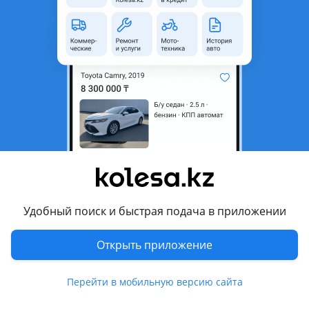
область
Состояние
Б/y
Оригинальность
Оригинал
Есть доставка
Да
Комментарий продавца
Привозной стартер на Тойота Corolla 1.8
Японский с гарантий
В Отличном состояние со склада
Перевести
Удобный поиск и быстрая подача в приложении
Другие объявления продавца
Открыть приложение
Японский запчасти
Перейти в мобильную версию сайта
Запчасти