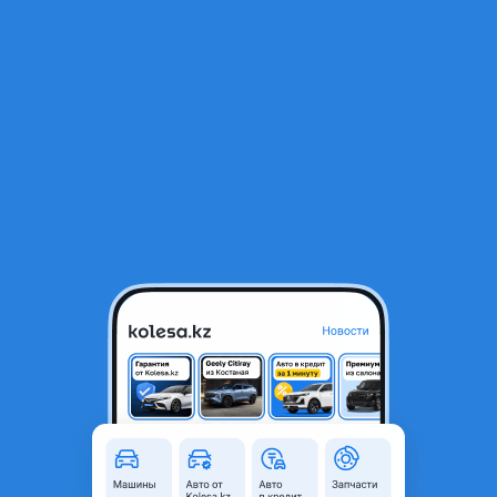
RU
Открыть приложение
1
/
9
Привозной стартер на Тойота Corolla 1.8
250 ₸
Город
Алматы, Алматинская