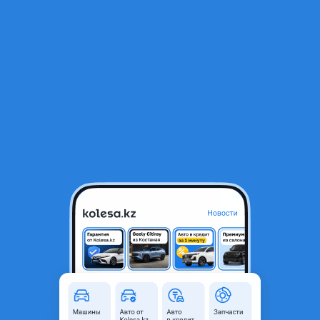
RU
Открыть приложение
1
/
3
Фонарь
9 990 ₸
Объявление находится в архиве и может быть