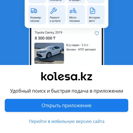
неактуальным.
Город
Алматы, Алматинская
область
Состояние
Новая
Оригинальность
Оригинал
Возможна рассрочка или
Да
кредит
Подходит на авто
Toyota Camry
Удобный поиск и быстрая подача в приложении
2017 - 2021 XV70, 2020 - н.в. XV70 рестайлинг (V75)
Открыть приложение
Комментарий продавца
Перейти в мобильную версию сайта
Фонарь в крышку багажника
Новый оригинал