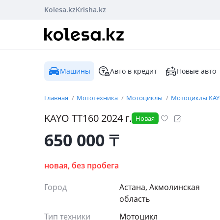
Kolesa.kz
Krisha.kz
Машины
Авто в кредит
Новые авто
Главная
Мототехника
Мотоциклы
Мотоциклы KA
KAYO TT160 2024 г.
Новая
650 000
₸
новая, без пробега
Город
Астана, Акмолинская
область
Тип техники
Мотоцикл