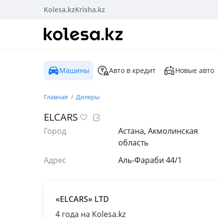
Kolesa.kz
Krisha.kz
Машины
Авто в кредит
Новые авто
Главная
Дилеры
ELCARS
Город
Астана, Акмолинская
область
Адрес
Аль-Фараби 44/1
«ELCARS» LTD
4 года на Kolesa.kz