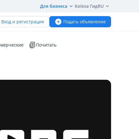
Для бизнеса
Kolesa Гид
RU
Вход и регистрация
Подать объявление
мерческие
Почитать