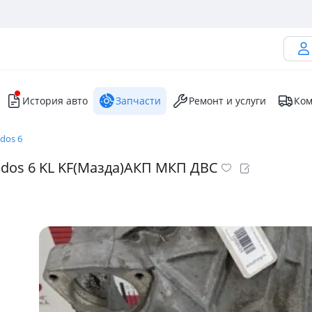
История авто
Запчасти
Ремонт и услуги
Ком
dos 6
dos 6 KL KF(Мазда)АКП МКП ДВС