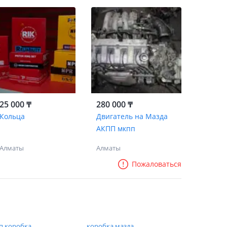
25 000 ₸
280 000 ₸
Кольца
Двигатель на Мазда
АКПП мкпп
Алматы
Алматы
Пожаловаться
п коробка
коробка мазда