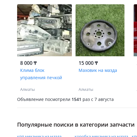
8 000 ₸
15 000 ₸
Клима блок
Маховик на мазда
управления печкой
Алматы
Алматы
Объявление посмотрели
1541
раз
c 7 августа
Популярные поиски в категории запчасти
кпп механика на мазда
коробка механика на мазда
кп