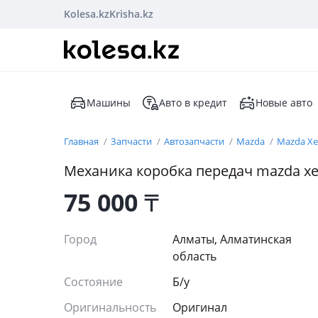
Kolesa.kz
Krisha.kz
Машины
Авто в кредит
Новые авто
Главная
Запчасти
Автозапчасти
Mazda
Mazda Xe
Механика коробка передач mazda xe
75 000
₸
Город
Алматы, Алматинская
область
Состояние
Б/y
Оригинальность
Оригинал