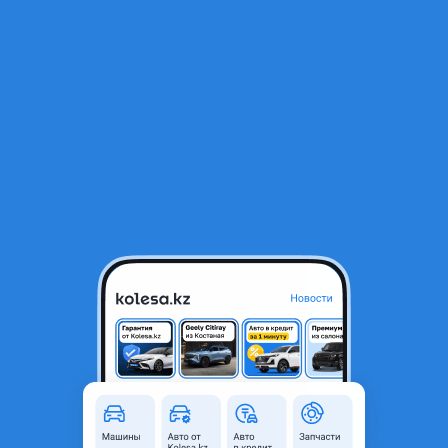
RU
Открыть приложение
1
/
6
Диски колесные любые AUDI Porsche Mercedes BMW VW HONDA
2020-2025 гг.
100 ₸