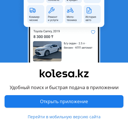
Город
Алматы, Алматинская
область
Состояние
Новая
Тип
Литые (легкосплавные)
Диаметр
R21
Разболтовка
Коммерческие
Есть доставка
Да
Комментарий продавца
AUDI Porsche Mercedes BMW VW HONDA на модельный ряд
Удобный поиск и быстрая подача в приложении
2020-2025 гг.
Любые Диски Новые Оригинал
Открыть приложение
Цену уточняйте
От R17 — R22 и другие
Перейти в мобильную версию сайта
В наличии и на заказ. Доставка по г. Алматы.