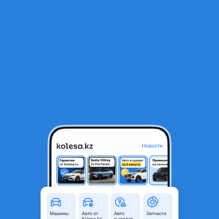
RU
Открыть приложение
В начало
1
/
2
Бампер задний Hyundai Tucson 4 (20-23г) 86656N9100
23 000 ₸
Город
Алматы, Алматинская