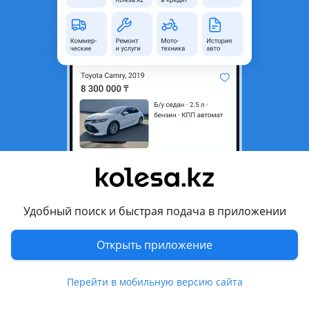
область
Состояние
Новая
Оригинальность
Оригинал
Код запчасти
86656N9100 / 86657N9100
Есть доставка
Да
Комментарий продавца
Бампер задний Hyundai Tucson 4 (20-23г) левый —
86656N9100
Бампер задний Hyundai Tucson 4 (20-23г) правый —
86657N9100
Удобный поиск и быстрая подача в приложении
Мы явл. Крупнейшим поставщиком автозапчастей для
Открыть приложение
Корейских и Китайских автомашин.
Перейти в мобильную версию сайта
-Качество и оптовые цены.